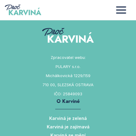
)
Zpracovatel webu:
PULARY s.r.o.
Michálkovická 1229/159
710 00, SLEZSKÁ OSTRAVA
IČO: 25849093
O Karviné
Karviná je zelená
Karviná je zajímavá
Karviná se mění